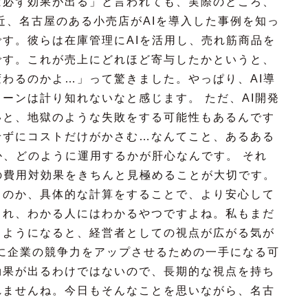
ば必ず効果が出る」と言われても、実際のところ、
近、名古屋のある小売店がAIを導入した事例を知っ
す。彼らは在庫管理にAIを活用し、売れ筋商品を
です。これが売上にどれほど寄与したかというと、
わるのかよ…」って驚きました。やっぱり、AI導
ーンは計り知れないなと感じます。 ただ、AI開発
いと、地獄のような失敗をする可能性もあるんです
せずにコストだけがかさむ…なんてこと、あるある
か、どのように運用するかが肝心なんです。 それ
の費用対効果をきちんと見極めることが大切です。
るのか、具体的な計算をすることで、より安心して
これ、わかる人にはわかるやつですよね。私もまだ
るようになると、経営者としての視点が広がる気が
的に企業の競争力をアップさせるための一手になる可
効果が出るわけではないので、長期的な視点を持ち
れませんね。今日もそんなことを思いながら、名古