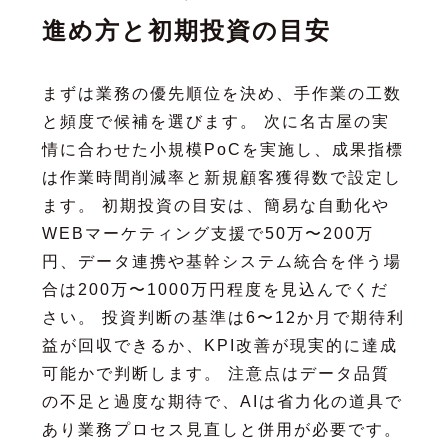
進め方と初期投資の目安
まずは業務の優先順位を決め、手作業の工数
と頻度で候補を選びます。 次に名古屋の実
情に合わせた小規模PoCを実施し、成果指標
は作業時間削減率と新規顧客獲得数で設定し
ます。 初期投資の目安は、簡易な自動化や
WEBマーケティング支援で50万〜200万
円、データ連携や基幹システム統合を伴う場
合は200万〜1000万円程度を見込んでくだ
さい。 投資判断の基準は6〜12か月で期待利
益が回収できるか、KPI改善が現実的に達成
可能かで判断します。 注意点はデータ品質
の不足と過度な期待で、AIは省力化の道具で
あり業務プロセス見直しと併用が必要です。