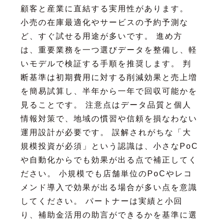
顧客と産業に直結する実用性があります。
小売の在庫最適化やサービスの予約予測な
ど、すぐ試せる用途が多いです。 進め方
は、重要業務を一つ選びデータを整備し、軽
いモデルで検証する手順を推奨します。 判
断基準は初期費用に対する削減効果と売上増
を簡易試算し、半年から一年で回収可能かを
見ることです。 注意点はデータ品質と個人
情報対策で、地域の慣習や信頼を損なわない
運用設計が必要です。 誤解されがちな「大
規模投資が必須」という認識は、小さなPoC
や自動化からでも効果が出る点で補正してく
ださい。 小規模でも店舗単位のPoCやレコ
メンド導入で効果が出る場合が多い点を意識
してください。 パートナーは実績と小回
り、補助金活用の助言ができるかを基準に選