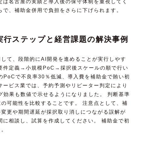
定は名古屋の実績と導入後の保守体制を重視してく
らで、補助金併用で負担をさらに下げられます。
実行ステップと経営課題の解決事例
して、段階的にAI開発を進めることが実行しやす
要件定義→小規模PoC→採択後スケールの順で行い
のPoCで不良率30％低減、導入費を補助金で賄い初
サービス業では、予約予測やリピーター判定により
グ効果も数値で示せるようになりました。 判断基準
の可能性を比較することです。 注意点として、補
件変更や期間遅延が採択取り消しにつながる誤解が
関に相談し、試算を作成してください。 補助金で初
う。