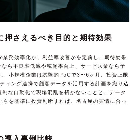
際に押さえるべき目的と期待効果
か業務効率化か、利益率改善かを定義し、期待効果
造業なら不良率低減や稼働率向上、サービス業なら予
。 小規模企業は試験的PoCで3〜6ヶ月、投資上限
ケティング連携で顧客データを活用する計画を織り込
は過剰な自動化で現場混乱を招かないことと、データ
れらを基準に投資判断すれば、名古屋の実情に合っ
。
の導入事例比較