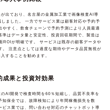
が出ており、名古屋の金属加工業で画像検査AI導
減しました。 一方でサービス業は顧客対応や予約予
出やすく、飲食チェーンで予約予測により人員最適
基準はデータ量と安定性、投資回収期間で、製造は
面ROIが明確です。 サービスは既存の顧客データや
す。 注意点としては過度な期待やデータ品質無視が
導入することを勧めます。
的成果と投資対効果
のAI開発で検査時間を60％短縮し、品質不良率を
予知保全では、故障検知により年間稼働損失を数
ービス業では、問い合わせ対応のチャットボット導