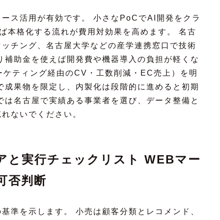
ース活用が有効です。 小さなPoCでAI開発をクラ
れば本格化する流れが費用対効果を高めます。 名古
マッチング、名古屋大学などの産学連携窓口で技術
くり補助金を使えば開発費や機器導入の負担が軽くな
ーケティング経由のCV・工数削減・EC売上）を明
で成果物を限定し、内製化は段階的に進めると初期
では名古屋で実績ある事業者を選び、データ整備と
忘れないでください。
アと実行チェックリスト WEBマー
可否判断
基準を示します。 小売は顧客分類とレコメンド、