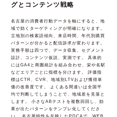
グとコンテンツ戦略
名古屋の消費者行動データを軸にすると、地
域で効くターゲティングが明確になります。
立地別の検索語傾向、来店時間、年代別購買
パターンが分かると配信訴求が変わります。
実務手順は四つで、データ収集、セグメント
設計、コンテンツ仮説、実測です。 具体的
にはGA4と商圏統計を組み合わせ、栄や名駅
などエリアごとに指標を分けます。 評価指
標はCTR、CVR、地域別LTVおよび獲得単
価の改善度です。 よくある間違いは全国平
均で判断してしまうことで、地域差を見落と
します。 小さなABテストを複数回回し、効
果が出たパターンをテンプレ化してくださ
い。 名古屋特性を反映したPDCAで、WEB