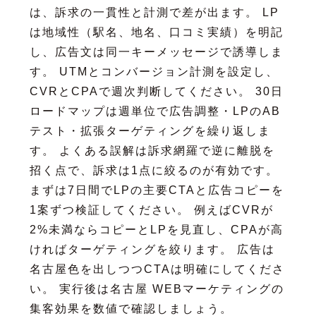
は、訴求の一貫性と計測で差が出ます。 LP
は地域性（駅名、地名、口コミ実績）を明記
し、広告文は同一キーメッセージで誘導しま
す。 UTMとコンバージョン計測を設定し、
CVRとCPAで週次判断してください。 30日
ロードマップは週単位で広告調整・LPのAB
テスト・拡張ターゲティングを繰り返しま
す。 よくある誤解は訴求網羅で逆に離脱を
招く点で、訴求は1点に絞るのが有効です。
まずは7日間でLPの主要CTAと広告コピーを
1案ずつ検証してください。 例えばCVRが
2%未満ならコピーとLPを見直し、CPAが高
ければターゲティングを絞ります。 広告は
名古屋色を出しつつCTAは明確にしてくださ
い。 実行後は名古屋 WEBマーケティングの
集客効果を数値で確認しましょう。