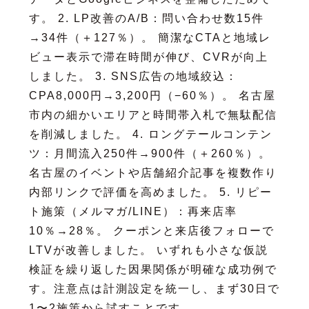
す。 2. LP改善のA/B：問い合わせ数15件
→34件（＋127％）。 簡潔なCTAと地域レ
ビュー表示で滞在時間が伸び、CVRが向上
しました。 3. SNS広告の地域絞込：
CPA8,000円→3,200円（−60％）。 名古屋
市内の細かいエリアと時間帯入札で無駄配信
を削減しました。 4. ロングテールコンテン
ツ：月間流入250件→900件（＋260％）。
名古屋のイベントや店舗紹介記事を複数作り
内部リンクで評価を高めました。 5. リピー
ト施策（メルマガ/LINE）：再来店率
10％→28％。 クーポンと来店後フォローで
LTVが改善しました。 いずれも小さな仮説
検証を繰り返した因果関係が明確な成功例で
す。注意点は計測設定を統一し、まず30日で
1〜2施策から試すことです。