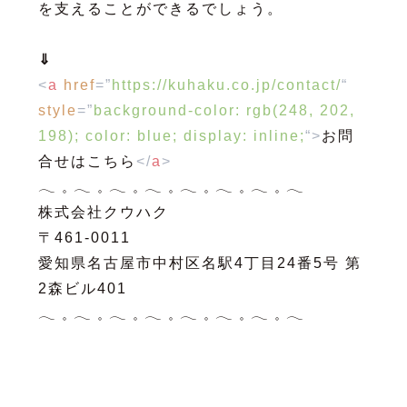
を支えることができるでしょう。
⇓
<
a
href
=”
https://kuhaku.co.jp/contact/
“
style
=”
background-color: rgb(248, 202,
198); color: blue; display: inline;
“>
お問
合せはこちら
</
a
>
𓂃 𓈒 𓂃 𓈒 𓂃 𓈒 𓂃 𓈒 𓂃 𓈒 𓂃 𓈒 𓂃 𓈒 𓂃
株式会社クウハク
〒461-0011
愛知県名古屋市中村区名駅4丁目24番5号 第
2森ビル401
𓂃 𓈒 𓂃 𓈒 𓂃 𓈒 𓂃 𓈒 𓂃 𓈒 𓂃 𓈒 𓂃 𓈒 𓂃