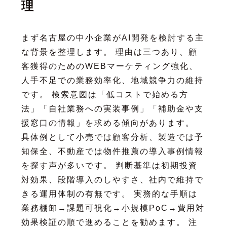
理
まず名古屋の中小企業がAI開発を検討する主
な背景を整理します。 理由は三つあり、顧
客獲得のためのWEBマーケティング強化、
人手不足での業務効率化、地域競争力の維持
です。 検索意図は「低コストで始める方
法」「自社業務への実装事例」「補助金や支
援窓口の情報」を求める傾向があります。
具体例として小売では顧客分析、製造では予
知保全、不動産では物件推薦の導入事例情報
を探す声が多いです。 判断基準は初期投資
対効果、段階導入のしやすさ、社内で維持で
きる運用体制の有無です。 実務的な手順は
業務棚卸→課題可視化→小規模PoC→費用対
効果検証の順で進めることを勧めます。 注