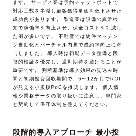
ます。 サービス業は予約チャットボットで
対応工数を半減し顧客獲得単価を低下させた
成功例があります。 製造業は設備の異常検
知で稼働率を向上させ、保全コストを削減し
た例が多いです。 不動産では物件マッチン
グ自動化とバーチャル内見で成約率向上に寄
与しました。 導入時は初期データ整備と段
階的検証を優先し、過剰期待を避けることが
重要です。 判断基準は導入効果の見込み時
間と初期投資回収期間で、6〜12か月でROI
が見える小規模PoCを推奨します。 個人情
報や業務データの取り扱いに注意し、専門家
と契約して保守体制を整えてください。
段階的導入アプローチ 最小投