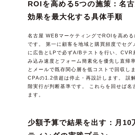
ROIを高める5つの施策：名
効果を最大化する具体手順
名古屋 WEBマーケティングでROIを高め
です。 第一に顧客を地域と購買頻度でセグ
に広告とLPで必ずA/Bテストを行い、CV
み込み速度とフォーム簡素化を優先し直帰率
とメールで既存関心層を低コストで回収しま
CPAの1.2倍超は停止・再設計します。 
階実行が判断基準です。 これらを回せば名
ます。
少額予算で結果を出す：月10