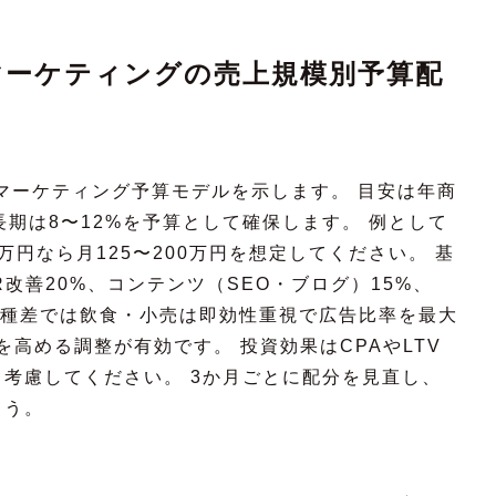
マーケティングの売上規模別予算配
マーケティング予算モデルを示します。 目安は年商
長期は8〜12%を予算として確保します。 例として
00万円なら月125〜200万円を想定してください。 基
R改善20%、コンテンツ（SEO・ブログ）15%、
 業種差では飲食・小売は即効性重視で広告比率を最大
を高める調整が有効です。 投資効果はCPAやLTV
考慮してください。 3か月ごとに配分を見直し、
ょう。