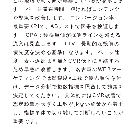
どの経路で期待値が乖離しているかを示しま
す。 ページ滞在時間：短ければコンテンツ
や導線を改善します。 コンバージョン率：
最重要KPIで、ABテストで因果を検証しま
す。 CPA：獲得単価が採算ラインを超える
流入は見直します。 LTV：長期的な投資の
優先度を決める基準になります。 ページ速
度：表示遅延は直帰とCVR低下に直結する
ため早急に改善します。 名古屋のWEBマー
ケティングでは影響度×工数で優先順位を付
け、データ分析で複数指標を照合して施策を
決定してください。 具体的にはCVR改善で
想定影響が大きく工数が少ない施策から着手
し、指標単体で切り離して判断しないことが
重要です。